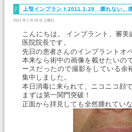
上顎インプラント2011.1.29 腫れない、
2011 年 1 月 29 日 土曜日
こんにちは。 インプラント、審美
医院院長です。
先日の患者さんのインプラントオ
本来なら術中の画像を載せたいの
ースだったので撮影をしている余
集中しました。
本日消毒に来られて、ニコニコ顔
まずは第一関門突破！
正面から拝見しても全然腫れてい