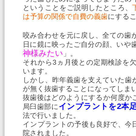
ということをご説明したところ、
は予算の関係で自費の義歯
にする
咬み合わせを元に戻し、全ての歯
日に鏡に映ったご自分の顔、いや
神様みたい
」。
それから3ヵ月後との定期検診を
います。
しかし、昨年義歯を支えていた歯
が無く抜歯することになってしま
抜歯後はどのようにするか何度か
イ
ンプラントを2本
局臼歯部に
法で行いました。
インプラントの予後も良好で、今
院されました。