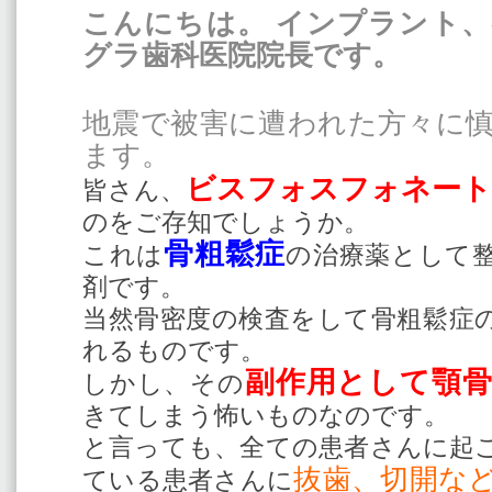
こんにちは。 インプラント
グラ歯科医院院長です。
地震で被害に遭われた方々に
ます。
ビ
スフォスフォネート
皆さん、
のをご存知でしょうか。
骨粗鬆症
これは
の治療薬として
剤です。
当然骨密度の検査をして骨粗鬆症
れるものです。
副作用として顎骨
しかし、その
きてしまう怖いものなのです。
と言っても、全ての患者さんに起
抜歯、切開な
ている患者さんに