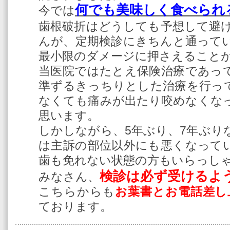
何
でも美味しく食べられ
今では
歯根破折はどうしても予想して避
んが、定期検診にきちんと通って
最小限のダメージに押さえること
当医院ではたとえ保険治療であっ
準ずるきっちりとした治療を行っ
なくても痛みが出たり咬めなくな
思います。
しかしながら、5年ぶり、7年ぶり
は主訴の部位以外にも悪くなって
歯も免れない状態の方もいらっし
検診は必ず受けるよ
みなさん、
こちらからも
お葉書とお電話差し
ております。