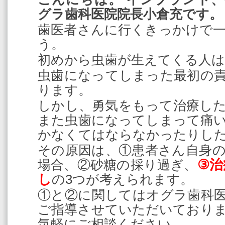
グラ歯科医院院長小倉充です。
歯医者さんに行くきっかけで
う。
初めから虫歯が生えてくる人
虫歯になってしまった最初の
ります。
しかし、勇気をもって
治療し
また虫歯になってしまって痛
かなくてはならなかったりし
その原因は、①患者さん自身
③治
場合、②砂糖の採り過ぎ、
し
の3つが考えられます。
①と②に関してはオグラ歯科
ご指導させていただいており
気軽にご相談ください。