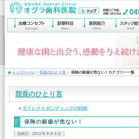
横浜市保土ヶ谷区宮田町
トップページ
院長のひとり言
保険の銀歯が危ない！カテゴリー一覧
院長のひとり言
«
ダイレクトボンディングの効能
保険の銀歯が危ない！
投稿日：2013 年 8 月 9 日