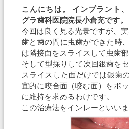
こんにちは。 インプラント
グラ歯科医院院長小倉充です。
今回は良く見る光景ですが、実
歯と歯の間に虫歯ができた時
は隣接面をスライスして虫歯部
そして型採りして次回銀歯を
スライスした面だけでは銀歯
宜的に咬合面（咬む面）をボ
に維持を求めるわけです。
この治療法をインレーといい