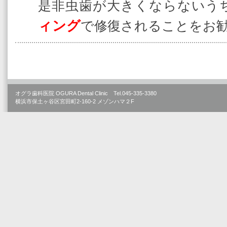
是非虫歯が大きくならないう
ィング
で修復されることをお
オグラ歯科医院 OGURA Dental Clinic Tel.045-335-3380
横浜市保土ヶ谷区宮田町2-160-2 メゾンハマ２F